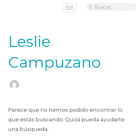
Ir
Search
Search
al
Buscar
contenido
por:
Leslie
Campuzano
Parece que no hemos podido encontrar lo
que estás buscando. Quizá pueda ayudarte
una búsqueda.